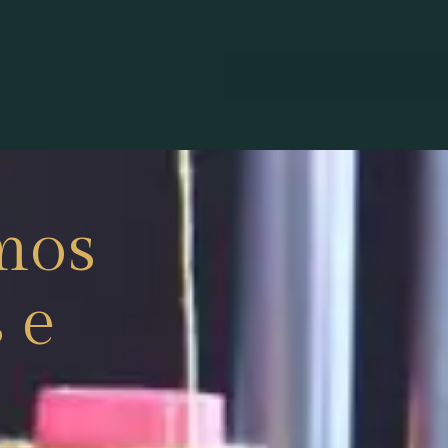
mos
 e