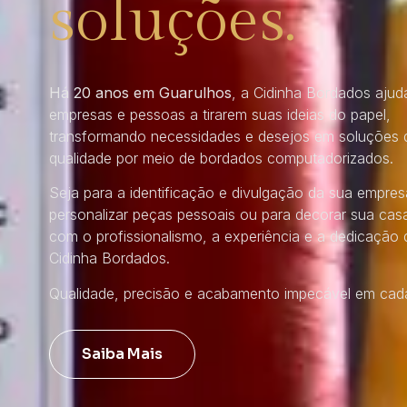
soluções.
Há 20 anos em Guarulhos
, a Cidinha Bordados ajud
empresas e pessoas a tirarem suas ideias do papel,
transformando necessidades e desejos em soluções d
qualidade por meio de bordados computadorizados.
Seja para a identificação e divulgação da sua empres
personalizar peças pessoais ou para decorar sua cas
com o profissionalismo, a experiência e a dedicação 
Cidinha Bordados.
Qualidade, precisão e acabamento impecável em cada
Saiba Mais