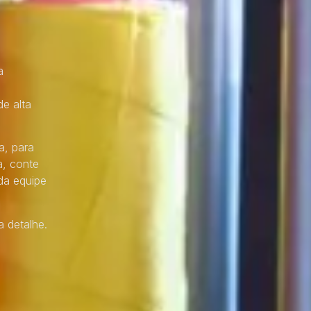
a
e alta
a, para
a, conte
da equipe
 detalhe.